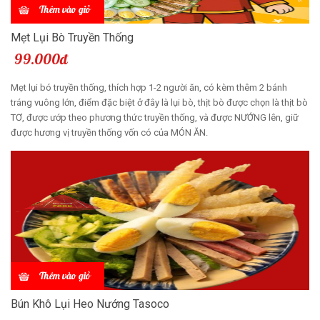
Thêm vào giỏ
Mẹt Lụi Bò Truyền Thống
99.000đ
Mẹt lụi bó truyền thống, thích hợp 1-2 người ăn, có kèm thêm 2 bánh
tráng vuông lớn, điểm đặc biệt ở đây là lụi bò, thịt bò được chọn là thịt bò
TƠ, được ướp theo phương thức truyền thống, và được NƯỚNG lên, giữ
được hương vị truyền thống vốn có của MÓN ĂN.
Thêm vào giỏ
Bún Khô Lụi Heo Nướng Tasoco