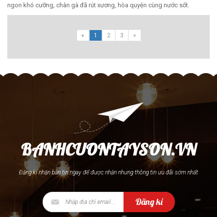
ngon khó cưỡng, chân gà đã rút xương, hòa quyện cùng nước sốt.
«
1
2
3
»
BANHCUONTAYSON.VN
Đăng kí nhận bản tin ngay để được nhận nhưng thông tin ưu đãi sớm nhất
Đăng kí