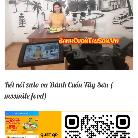
Kết nối zalo oa Bánh Cuốn Tây Sơn (
mssmile food)