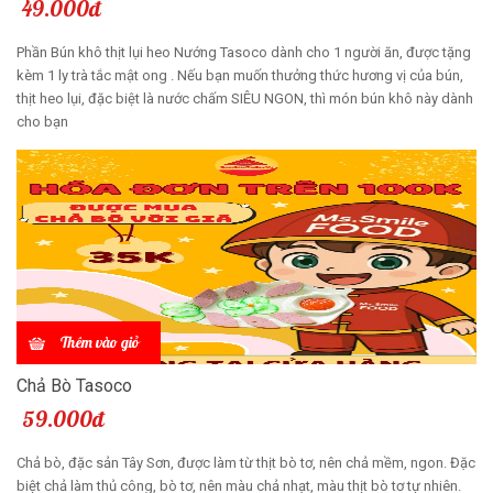
49.000đ
Phần Bún khô thịt lụi heo Nướng Tasoco dành cho 1 người ăn, được tặng
kèm 1 ly trà tắc mật ong . Nếu bạn muốn thưởng thức hương vị của bún,
thịt heo lụi, đặc biệt là nước chấm SIÊU NGON, thì món bún khô này dành
cho bạn
Thêm vào giỏ
Chả Bò Tasoco
59.000đ
Chả bò, đặc sản Tây Sơn, được làm từ thịt bò tơ, nên chả mềm, ngon. Đặc
biệt chả làm thủ công, bò tơ, nên màu chả nhạt, màu thịt bò tơ tự nhiên.