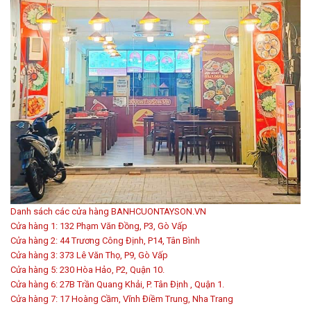
Danh sách các cửa hàng BANHCUONTAYSON.VN
Cửa hàng 1: 132 Phạm Văn Đồng, P3, Gò Vấp
Cửa hàng 2: 44 Trương Công Định, P14, Tân Bình
Cửa hàng 3: 373 Lê Văn Thọ, P9, Gò Vấp
Cửa hàng 5: 230 Hòa Hảo, P2, Quận 10.
Cửa hàng 6: 27B Trần Quang Khải, P. Tân Định , Quận 1.
Cửa hàng 7: 17 Hoàng Cầm, Vĩnh Điềm Trung, Nha Trang