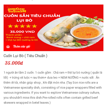
Thêm vào giỏ
Cuốn Lụi Bò ( Tiêu Chuẩn )
35.000đ
1 người ăn tầm 2 cuốn. 1 cuốn gồm : Chả ram + thịt lụi bò nướng ( quấn lá
lốt) + trứng vịt luộc + rau thơm+ dưa leo + NEM NƯỚNG + nước sốt . Ăn
thêm ớt tỏi, nhắn giúp shop , khi đặt món nha. (Tay Son rice rolls are a
Vietnamese specialty dish, consisting of rice paper wrappers filled with
various ingredients. If you want to explore Vietnamese culinary culture,
you shouldn't miss this dish.Pre-rolled rolls often contain grilled beef
skewers wrapped in betel leaves.)