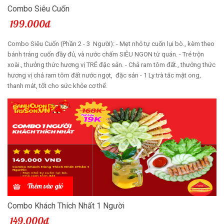
Combo Siêu Cuốn
199.000đ
Combo Siêu Cuốn (Phần 2 - 3 Người): - Mẹt nhỏ tự cuốn lụi bò., kèm theo
bánh tráng cuốn đầy đủ, và nước chấm SIÊU NGON từ quán. - Tré trộn
xoài., thưởng thức hương vị TRÉ đặc sản. - Chả ram tôm đất., thưởng thức
hương vị chả ram tôm đất nước ngọt, đặc sản - 1 Ly trà tắc mật ong,
thanh mát, tốt cho sức khỏe cơ thể.
Thêm vào giỏ
Combo Khách Thích Nhất 1 Người
149.000đ