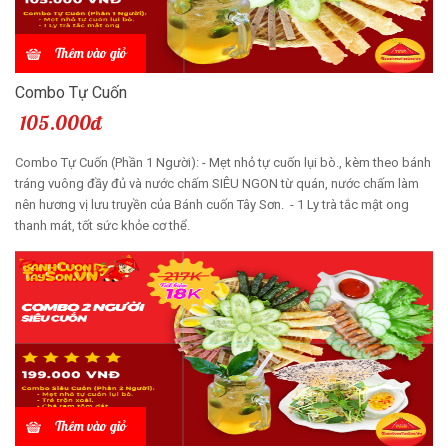
Thêm vào giỏ
Combo Tự Cuốn
105.000đ
Combo Tự Cuốn (Phần 1 Người): - Mẹt nhỏ tự cuốn lụi bò., kèm theo bánh
tráng vuông đầy đủ và nước chấm SIÊU NGON từ quán, nước chấm làm
nên hương vị lưu truyền của Bánh cuốn Tây Sơn. - 1 Ly trà tắc mật ong
thanh mát, tốt sức khỏe cơ thể.
Thêm vào giỏ