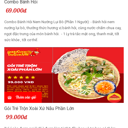
Combo Bánh Hỏi
69.000đ
Combo Bánh Hỏi Nem Nướng Lụi Bò (Phần 1 Người): - Bánh hỏi nem
nướng lụi bò, thưởng thức hương vị bánh hỏi, cùng nước chấm chua cay,
ngọt đặc trưng của món bánh hỏi. - 1 Ly trà tắc mật ong, thanh mát, tốt
sức khỏe , tốt cơ thể.
Thêm vào giỏ
Gỏi Tré Trộn Xoài Xứ Nẫu Phần Lớn
99.000đ