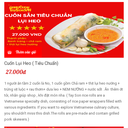
Thêm vào giỏ
Cuốn Lụi Heo ( Tiêu Chuẩn)
27.000đ
1 người ăn tầm 2 cuốn là No, 1 cuốn gồm Chả ram + thịt lụi heo nướng +
trứng vịt luộc + rau thơm+ dưa leo + NEM NƯỚNG + nước sốt . Ăn thêm ớt
tỏi, nhắn giúp shop , khi đặt món nha. ( Tay Son rice rolls are a
Vietnamese specialty dish, consisting of rice paper wrappers filled with
various ingredients. If you want to explore Vietnamese culinary culture,
you shouldn't miss this dish.The rolls are pre-made and contain grilled
pork skewers.)