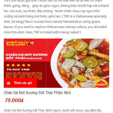
Tré ( còn được gọi là Bì ) được làm từ thịt đầu heo và tai heo có thêm
thính, gừng, riềng... giúp ăn giòn, ngon, không béo và kết hợp với vị thanh
tao của xoài, rau thơm, đậu phộng. Nước chấm chua cay ngon khó
cưỡng và bánh tráng mè thơm, giòn tan. ( TRÉ is a Vietnamese specialty
dish, its tangy flavor comes from natural fermentation using guava
leaves. If you want to explore Vietnamese culinary culture, you shouldn't
miss this dish. Here, TRÉ is mixed with mango salad.)
Thêm vào giỏ
Chân Gà Rút Xương Sốt Thái Phần Nhỏ
79.000đ
Chân Gà Rút Xương Sốt Thái: Món ngon, nước sốt chua, cay đậm đà,