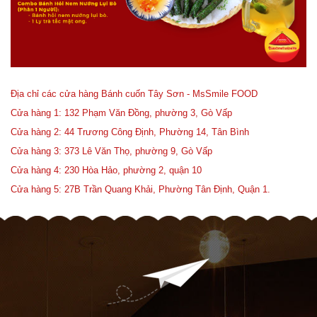
Địa chỉ các cửa hàng Bánh cuốn Tây Sơn - MsSmile FOOD
Cửa hàng 1: 132 Phạm Văn Đồng, phường 3, Gò Vấp
Cửa hàng 2: 44 Trương Công Định, Phường 14, Tân Bình
Cửa hàng 3: 373 Lê Văn Thọ, phường 9, Gò Vấp
Cửa hàng 4: 230 Hòa Hảo, phường 2, quận 10
Cửa hàng 5: 27B Trần Quang Khải, Phường Tân Định, Quận 1.