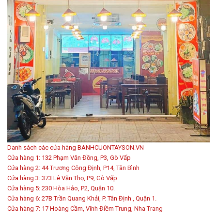
Danh sách các cửa hàng BANHCUONTAYSON.VN
Cửa hàng 1: 132 Phạm Văn Đồng, P3, Gò Vấp
Cửa hàng 2: 44 Trương Công Định, P14, Tân Bình
Cửa hàng 3: 373 Lê Văn Thọ, P9, Gò Vấp
Cửa hàng 5: 230 Hòa Hảo, P2, Quận 10.
Cửa hàng 6: 27B Trần Quang Khải, P. Tân Định , Quận 1.
Cửa hàng 7: 17 Hoàng Cầm, Vĩnh Điềm Trung, Nha Trang