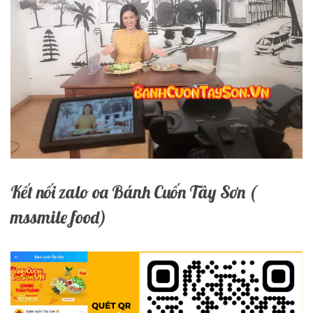
Kết nối zalo oa Bánh Cuốn Tây Sơn (
mssmile food)