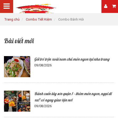
Trang chủ
Combo Tiết Kiệm
Combo Bánh Hỏi
Bài viết mới
Gỏi tré trộn xoài nem chả món ngon tại nha trang
09/08/2026
Bánh cuốn tây sơn quận 1 – thèm món ngon, ngại đi
xa? có ngay giao tận nơi
09/08/2026