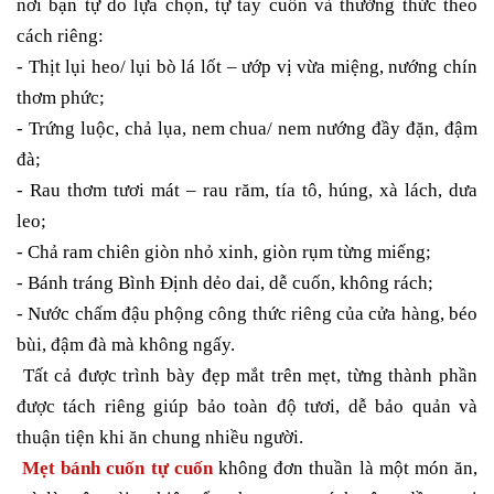
nơi bạn tự do lựa chọn, tự tay cuốn và thưởng thức theo
cách riêng:
-
Th
ịt
lụi heo/ lụi bò lá lốt – ướp vị vừa miệng, nướng chín
thơm phức;
- Trứng luộc, chả lụa, nem chua/ nem nướng đầy đặn, đậm
đà;
- Rau thơm tươi mát – rau răm, tía tô, húng, xà lách, dưa
leo;
- Chả ram chiên giòn nhỏ xinh, giòn rụm từng miếng;
- Bánh tráng Bình Định dẻo dai, dễ cuốn, không rách;
- Nước chấm đậu phộng công thức riêng của cửa hàng, béo
bùi, đậm đà mà không ngấy.
Tất cả được trình bày đẹp mắt trên mẹt, từng thành phần
được tách riêng giúp bảo toàn độ tươi, dễ bảo quản và
thuận tiện khi ăn chung nhiều người.
Mẹt bánh cuốn tự cuốn
không đơn thuần là một món ăn,