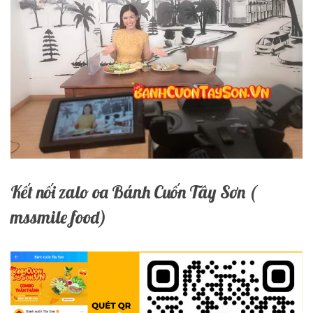
Kết nối zalo oa Bánh Cuốn Tây Sơn (
mssmile food)