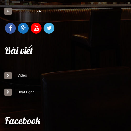
0903.939.324
Bài viết
Video
Hoạt Động
Facebook