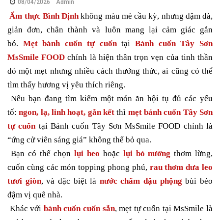
08/04/2026
Admin
Ẩm thực Bình Định
không màu mè cầu kỳ, nhưng đậm đà,
giản đơn, chân thành và luôn mang lại cảm giác gắn
bó.
Mẹt bánh cuốn tự cuốn
tại
Bánh cuốn Tây Sơn
MsSmile FOOD
chính là hiện thân trọn vẹn của tinh thần
đó một mẹt nhưng nhiều cách thưởng thức, ai cũng có thể
tìm thấy hương vị yêu thích riêng.
Nếu bạn đang tìm kiếm một món ăn hội tụ đủ các yếu
tố:
ngon, lạ, linh hoạt, gắn kết
thì
mẹt bánh cuốn Tây Sơn
tự cuốn
tại Bánh cuốn Tây Sơn MsSmile FOOD chính là
“ứng cử viên sáng giá” không thể bỏ qua.
Bạn có thể chọn
lụi heo
hoặc
lụi bò nướng
thơm lừng,
cuốn cùng các món topping phong phú,
rau thơm dưa leo
tươi giòn
, và đặc biệt là
nước chấm đậu phộng
bùi béo
đậm vị quê nhà.
Khác với
bánh cuốn cuốn sẵn
, mẹt tự cuốn tại MsSmile là