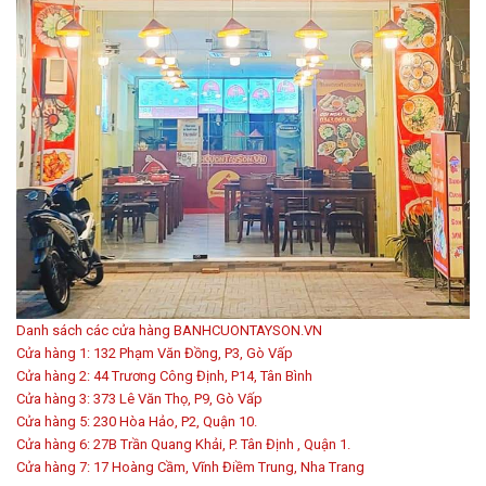
Danh sách các cửa hàng BANHCUONTAYSON.VN
Cửa hàng 1: 132 Phạm Văn Đồng, P3, Gò Vấp
Cửa hàng 2: 44 Trương Công Định, P14, Tân Bình
Cửa hàng 3: 373 Lê Văn Thọ, P9, Gò Vấp
Cửa hàng 5: 230 Hòa Hảo, P2, Quận 10.
Cửa hàng 6: 27B Trần Quang Khải, P. Tân Định , Quận 1.
Cửa hàng 7: 17 Hoàng Cầm, Vĩnh Điềm Trung, Nha Trang