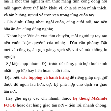
mà là một trải nghiệm ẩm thực mang tính cộng đồng nơi
mỗi người được thể hiện khẩu vị, chia sẻ món mình thích,
và tận hưởng sự vui vẻ trọn vẹn trong từng cuốn tay:
- Gia đình: Cùng nhau ngồi cuốn, cùng cười nói, tạo nên
bữa ăn ấm cúng đúng nghĩa;
- Nhóm bạn: Vừa ăn vừa tám chuyện, mỗi người tự tay tạo
nên cuốn “độc quyền” của mình; - Dân văn phòng: Đặt
mẹt về công ty, ăn gọn gàng, sạch sẽ, vui vẻ mà không lo
nguội;
- Sự kiện, họp nhóm: Đặt trước dễ dàng, phù hợp buổi sinh
nhật, họp lớp hay liên hoan cuối tuần.
Đặc biệt,
các topping và bánh tráng
để riêng giúp mẹt giữ
được độ ngon lâu hơn, cực kỳ phù hợp cho dịch vụ giao
tận nơi.
Hãy ghé ngay các chi nhánh thuộc
hệ thống MsSmile
FOOD
hoặc đặt hàng giao tận nơi – tiện lợi, nhanh chóng,