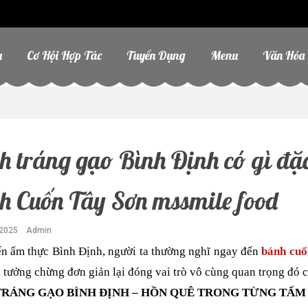
u
Cơ Hội Hợp Tác
Tuyển Dụng
Menu
Văn Hóa
 tráng gạo Bình Định có gì đặc b
h Cuốn Tây Sơn mssmile food
2025
Admin
n ẩm thực Bình Định, người ta thường nghĩ ngay đến
bánh cuố
tưởng chừng đơn giản lại đóng vai trò vô cùng quan trọng đó 
TRÁNG GẠO BÌNH ĐỊNH – HỒN QUÊ TRONG TỪNG TẤM