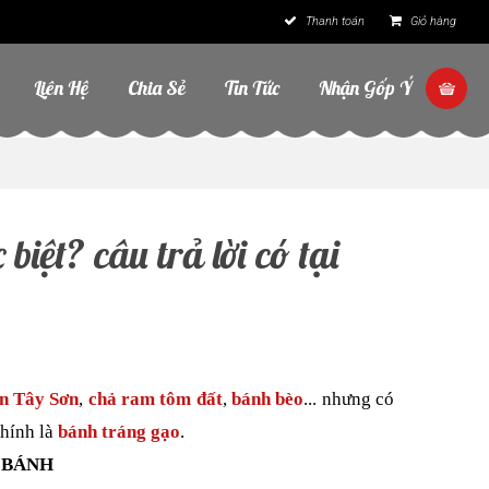
Thanh toán
Giỏ hàng
Liên Hệ
Chia Sẻ
Tin Tức
Nhận Gốp Ý
iệt? câu trả lời có tại
n Tây Sơn
,
chả ram tôm đất
,
bánh bèo
... nhưng có
chính là
bánh tráng gạo
.
 BÁNH