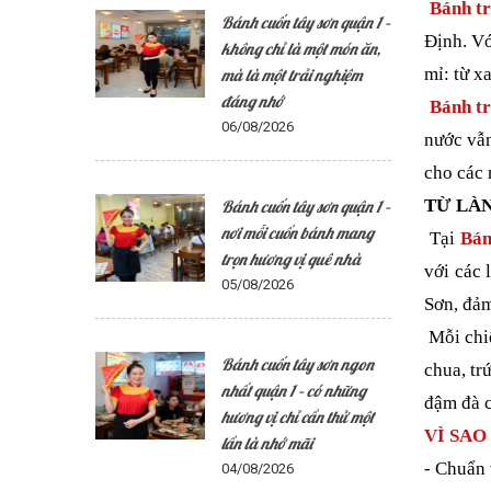
Bánh tr
Bánh cuốn tây sơn quận 1 –
Định. Vớ
không chỉ là một món ăn,
mỉ: từ x
mà là một trải nghiệm
đáng nhớ
Bánh tr
06/08/2026
nước vẫn
cho các 
TỪ LÀ
Bánh cuốn tây sơn quận 1 –
nơi mỗi cuốn bánh mang
Tại
Bán
trọn hương vị quê nhà
với các 
05/08/2026
Sơn, đảm
Mỗi chiế
Bánh cuốn tây sơn ngon
chua, tr
nhất quận 1 – có những
đậm đà c
hương vị chỉ cần thử một
VÌ SAO
lần là nhớ mãi
- Chuẩn 
04/08/2026