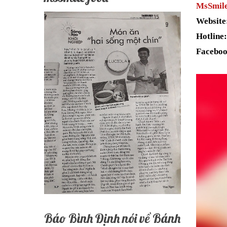
MsSmil
Website
Hotline:
Faceboo
Báo Bình Định nói về Bánh