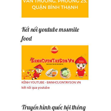
Kết nối youtube mssmile
food
KÊNH YOUTUBE - BANHCUONTAYSON.VN
kết nối qua youtube
Truyền hình quốc hội thông