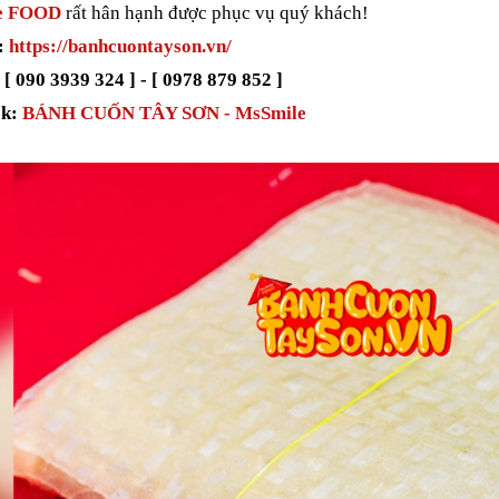
e FOOD
rất hân hạnh được phục vụ quý khách!
:
https://banhcuontayson.vn/
 [ 090 3939 324 ] - [ 0978 879 852 ]
k:
BÁNH CUỐN TÂY SƠN - MsSmile