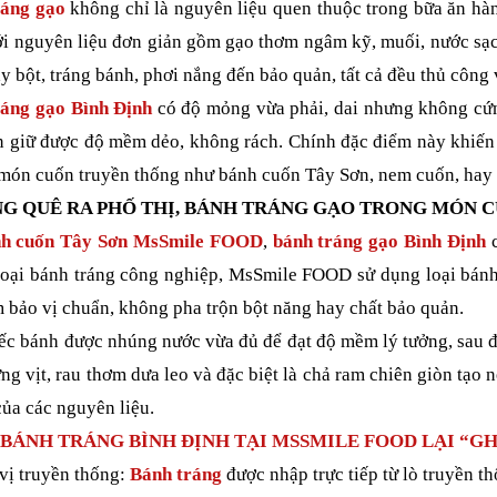
áng gạo
không chỉ là nguyên liệu quen thuộc trong bữa ăn hà
i nguyên liệu đơn giản gồm gạo thơm ngâm kỹ, muối, nước sạch
ay bột, tráng bánh, phơi nắng đến bảo quản, tất cả đều thủ công
áng gạo Bình Định
có độ mỏng vừa phải, dai nhưng không cứn
 giữ được độ mềm dẻo, không rách. Chính đặc điểm này khiến 
món cuốn truyền thống như bánh cuốn Tây Sơn, nem cuốn, hay ă
NG QUÊ RA PHỐ THỊ, BÁNH TRÁNG GẠO TRONG MÓN 
h cuốn Tây Sơn MsSmile FOOD
,
bánh tráng gạo Bình Định
loại bánh tráng công nghiệp, MsSmile FOOD sử dụng loại bánh
 bảo vị chuẩn, không pha trộn bột năng hay chất bảo quản.
c bánh được nhúng nước vừa đủ để đạt độ mềm lý tưởng, sau đ
ứng vịt, rau thơm dưa leo và đặc biệt là chả ram chiên giòn tạo
ủa các nguyên liệu.
 BÁNH TRÁNG BÌNH ĐỊNH TẠI MSSMILE FOOD LẠI “G
vị truyền thống:
Bánh tráng
được nhập trực tiếp từ lò truyền t