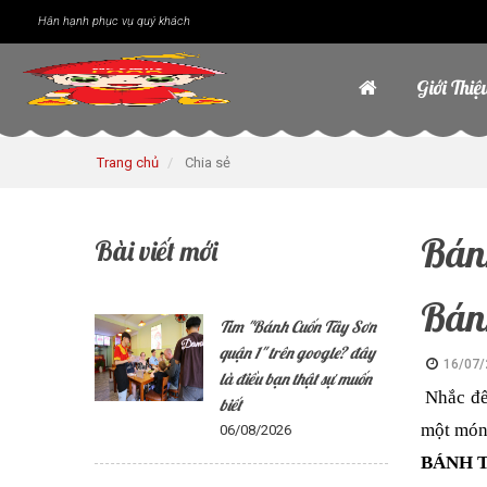
Hân hạnh phục vụ quý khách
Giới Thiệ
Trang chủ
Chia sẻ
Bánh
Bài viết mới
Bán
Tìm "Bánh Cuốn Tây Sơn
quận 1" trên google? đây
16/07/
là điều bạn thật sự muốn
Nhắc đế
biết
một món 
06/08/2026
BÁNH 