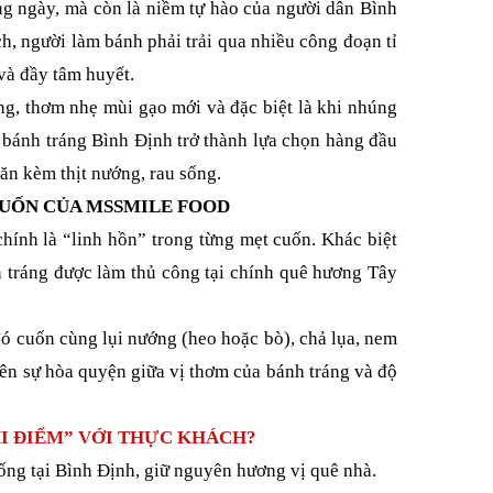
ng ngày, mà còn là niềm tự hào của người dân Bình
, người làm bánh phải trải qua nhiều công đoạn tỉ
 và đầy tâm huyết.
g, thơm nhẹ mùi gạo mới và đặc biệt là khi nhúng
bánh tráng Bình Định trở thành lựa chọn hàng đầu
n kèm thịt nướng, rau sống.
CUỐN CỦA MSSMILE FOOD
chính là “linh hồn” trong từng mẹt cuốn. Khác biệt
 tráng được làm thủ công tại chính quê hương Tây
ó cuốn cùng lụi nướng (heo hoặc bò), chả lụa, nem
 nên sự hòa quyện giữa vị thơm của bánh tráng và độ
HI ĐIỂM” VỚI THỰC KHÁCH?
hống tại Bình Định, giữ nguyên hương vị quê nhà.