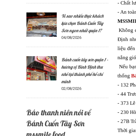
- Chất l
- An toà
Vì sao nhiều thực khách
MSSMIL
lựa chọn Bánh Cuốn Tây
Không c
Sơn ngon nhất quận 1?
04/08/2026
Định nh
liệu đế
nắng gió
Bánh cuốn tây sơn quận 1 –
Nếu bạn
hương vị Bình Định thu
nhỏ tại thành phố hồ chí
thống
B
minh
- 132 P
02/08/2026
- 44 Tr
- 373 L
Báo thanh niên nói về
- 230 Hò
- 27B T
Bánh Cuốn Tây Sơn
Thời gia
mssmile food