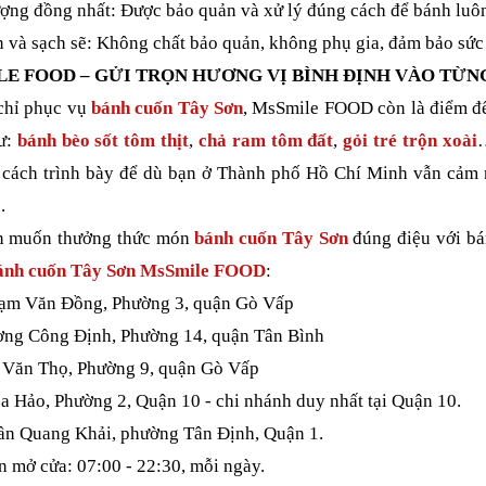
ượng đồng nhất: Được bảo quản và xử lý đúng cách để bánh luôn
n và sạch sẽ: Không chất bảo quản, không phụ gia, đảm bảo sứ
E FOOD – GỬI TRỌN HƯƠNG VỊ BÌNH ĐỊNH VÀO TỪN
hỉ phục vụ
bánh cuốn Tây Sơn
, MsSmile FOOD còn là điểm đế
ư:
bánh bèo sốt tôm thịt
,
chả ram tôm đất
,
gỏi tré trộn xoài
…
n cách trình bày để dù bạn ở Thành phố Hồ Chí Minh vẫn cảm
.
 muốn thưởng thức món
bánh cuốn Tây Sơn
đúng điệu với bá
ánh cuốn Tây Sơn MsSmile FOOD
:
hạm Văn Đồng, Phường 3, quận Gò Vấp
ương Công Định, Phường 14, quận Tân Bình
ê Văn Thọ, Phường 9, quận Gò Vấp
a Hảo, Phường 2, Quận 10 - chi nhánh duy nhất tại Quận 10.
rần Quang Khải, phường Tân Định, Quận 1.
n mở cửa: 07:00 - 22:30, mỗi ngày.